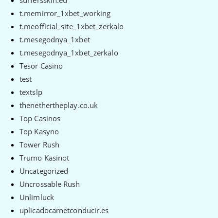
surfersskin.eu
t.memirror_1xbet_working
t.meofficial_site_1xbet_zerkalo
t.mesegodnya_1xbet
t.mesegodnya_1xbet_zerkalo
Tesor Casino
test
textslp
thenethertheplay.co.uk
Top Casinos
Top Kasyno
Tower Rush
Trumo Kasinot
Uncategorized
Uncrossable Rush
Unlimluck
uplicadocarnetconducir.es