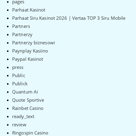
pages
Parhaat Kasinot
Parhaat Siru Kasinot 2026 | Vertaa TOP 3 Siru Mobile
Partners
Partnerzy
Partnerzy biznesowi
Paynplay Kasiino
Paypal Kasinot
press
Public
Publick
Quantum Ai
Quote Sportive
Rainbet Casino
ready_text
review
Ringospin Casino