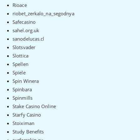
Rioace
riobet_zerkalo_na_segodnya
Safecasino
sahel.org.uk
sanodelucas.cl
Slotsvader
Slottica
Spellen
Spiele
Spin Winera
Spinbara
Spinmills
Stake Casino Online
Starfy Casino
Stoiximan
Study Benefits