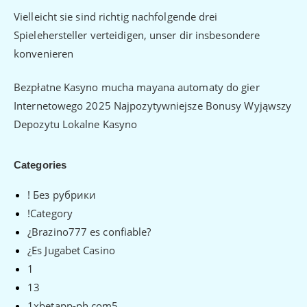
Vielleicht sie sind richtig nachfolgende drei
Spielehersteller verteidigen, unser dir insbesondere
konvenieren
Bezpłatne Kasyno mucha mayana automaty do gier
Internetowego 2025 Najpozytywniejsze Bonusy Wyjąwszy
Depozytu Lokalne Kasyno
Categories
! Без рубрики
!Category
¿Brazino777 es confiable?
¿Es Jugabet Casino
1
13
1xbetapp-ph.com5