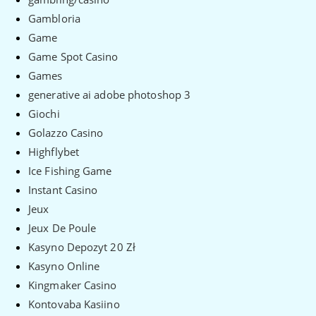
Gambloria
Game
Game Spot Casino
Games
generative ai adobe photoshop 3
Giochi
Golazzo Casino
Highflybet
Ice Fishing Game
Instant Casino
Jeux
Jeux De Poule
Kasyno Depozyt 20 Zł
Kasyno Online
Kingmaker Casino
Kontovaba Kasiino