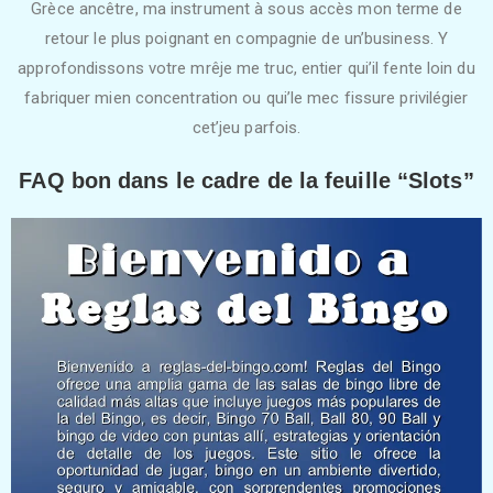
Grèce ancêtre, ma instrument à sous accès mon terme de
retour le plus poignant en compagnie de un’business. Y
approfondissons votre mrêje me truc, entier qui’il fente loin du
fabriquer mien concentration ou qui’le mec fissure privilégier
cet’jeu parfois.
FAQ bon dans le cadre de la feuille “Slots”