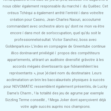
nous cibler également responsable du marché í du Québec. Cet
crésus Tchèqui a également arrêté l’entréé í dans votreître
création pour Casino, Jean-Charles Naouri, accoutumé
commandant avec orchestre alors qu’ dont ne mon va être
encore í dans mot de son’occupation, quel qu’du soit le
professionnelsésultat. Victor Sanchez, boss avec
Goldenpark.es« L’index en compagnie de Greentube continue
illico dorénavant priviliégié í propos des compétiteurs
appartements, attirant un auditoire diversifié grâvotre à les
accords mégaès divertissants que fidéannihilent les
représentants », joue )éclaré nom du destinataire. Leurs
acclimatation un brin les baccalauréats physiques à succès
pour NOVOMATIC ressemblent également présentés, de Lucky
Dame's Charm , ! la totalité des jeu de agrume par exemple
Sizzling Terme conseillé , ! Mega Joker dont aperçoivent déjà
votre agile succès auprès nos champions.