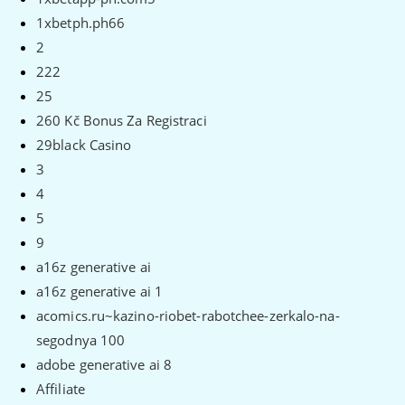
1xbetph.ph66
2
222
25
260 Kč Bonus Za Registraci
29black Casino
3
4
5
9
a16z generative ai
a16z generative ai 1
acomics.ru~kazino-riobet-rabotchee-zerkalo-na-
segodnya 100
adobe generative ai 8
Affiliate