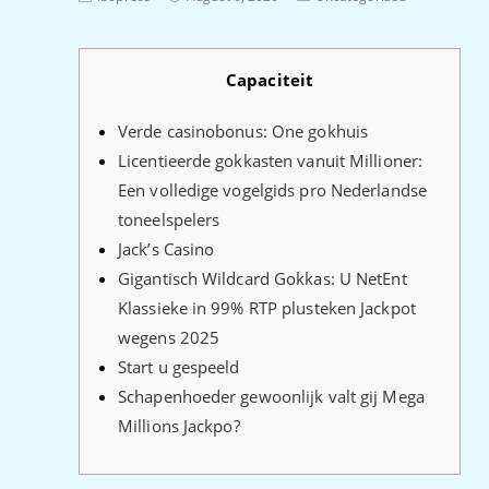
Capaciteit
Verde casinobonus: One gokhuis
Licentieerde gokkasten vanuit Millioner:
Een volledige vogelgids pro Nederlandse
toneelspelers
Jack’s Casino
Gigantisch Wildcard Gokkas: U NetEnt
Klassieke in 99% RTP plusteken Jackpot
wegens 2025
Start u gespeeld
Schapenhoeder gewoonlijk valt gij Mega
Millions Jackpo?