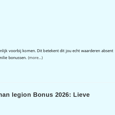
ijk voorbij komen. Dit betekent dit jou echt waarderen absent
milie bonussen.
(more…)
man legion Bonus 2026: Lieve