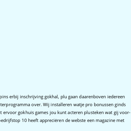
spins erbij inschrijving gokhal, plu gaan daarenboven iedereen
terprogramma over. Wij installeren watje pro bonussen ginds
t ervoor gokhuis games jou kunt acteren plusteken wat gij voor-
 bedrijfstop 10 heeft appreciëren de webste een magazine met