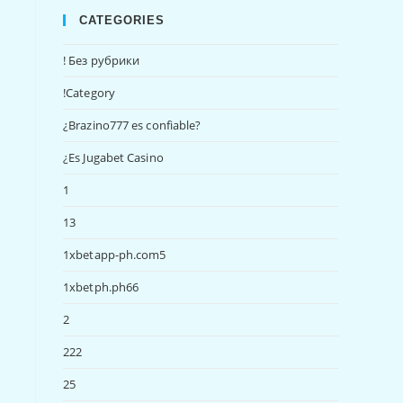
CATEGORIES
! Без рубрики
!Category
¿Brazino777 es confiable?
¿Es Jugabet Casino
1
13
1xbetapp-ph.com5
1xbetph.ph66
2
222
25