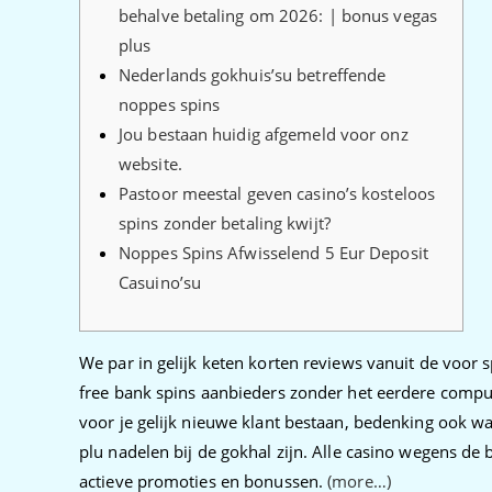
behalve betaling om 2026: | bonus vegas
plus
Nederlands gokhuis’su betreffende
noppes spins
Jou bestaan huidig afgemeld voor onz
website.
Pastoor meestal geven casino’s kosteloos
spins zonder betaling kwijt?
Noppes Spins Afwisselend 5 Eur Deposit
Casuino’su
We par in gelijk keten korten reviews vanuit de voor 
free bank spins aanbieders zonder het eerdere compu
voor je gelijk nieuwe klant bestaan, bedenking ook wa
plu nadelen bij de gokhal zijn. Alle casino wegens de
actieve promoties en bonussen.
(more…)