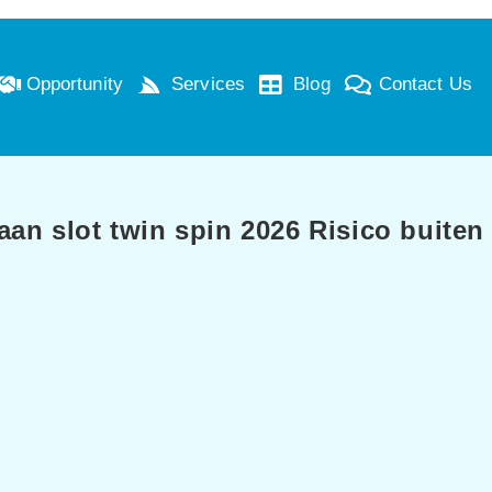
Opportunity
Services
Blog
Contact Us
an slot twin spin 2026 Risico buiten