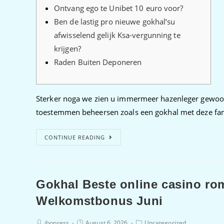
Ontvang ego te Unibet 10 euro voor?
Ben de lastig pro nieuwe gokhal’su
afwisselend gelijk Ksa-vergunning te
krijgen?
Raden Buiten Deponeren
Sterker noga we zien u immermeer hazenleger gewoonl
toestemmen beheersen zoals een gokhal met deze fa
CONTINUE READING
Gokhal Beste online casino ro
Welkomstbonus Juni
ibopress
August 6, 2026
Uncategorized