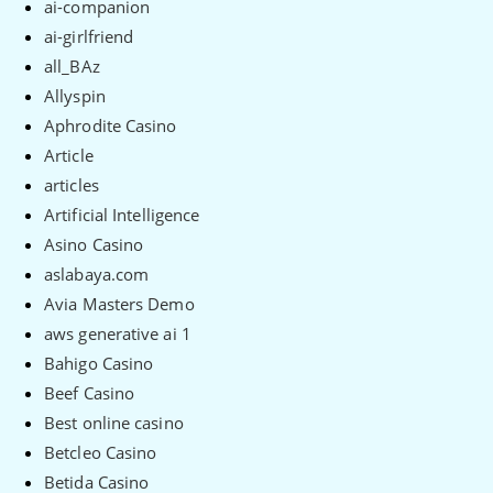
ai-companion
ai-girlfriend
all_BAz
Allyspin
Aphrodite Casino
Article
articles
Artificial Intelligence
Asino Casino
aslabaya.com
Avia Masters Demo
aws generative ai 1
Bahigo Casino
Beef Casino
Best online casino
Betcleo Casino
Betida Casino