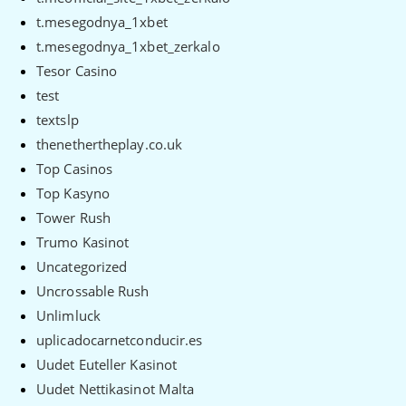
t.mesegodnya_1xbet
t.mesegodnya_1xbet_zerkalo
Tesor Casino
test
textslp
thenethertheplay.co.uk
Top Casinos
Top Kasyno
Tower Rush
Trumo Kasinot
Uncategorized
Uncrossable Rush
Unlimluck
uplicadocarnetconducir.es
Uudet Euteller Kasinot
Uudet Nettikasinot Malta