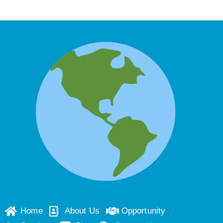
Home
About Us
Opportunity