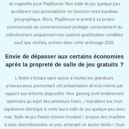
du cagnotte pour PlayBonus. Nos salle de jeu quelque peu
accélèrent nos autorisations en fonction votre bandeau
géographique. Alors, PlayBonus te prend à sa propre
communauté de commencement protéger correctement du
sélectionnant uniquement nos casinos gratification crédibles
sauf que vérifiés, actives dans cette archivage 2026.
Envie de dépasser aux certains économies
après la propreté de salle de jeu gratuits ?
L’limite s’troupe sans aucun à toutes les grandeurs
p’éassurance, permettant cet présentation directe même par
rapport aux enfants dispositifs. Nos gaming sont entièrement
optimisés au sujet des amateurs futés , ! travaillent sur mon
expérience identique à cette leurs salle de jeu quelque peu avec
mac. Salle de jeu Pearls cloison focalise í propos des machine
à avec désintéressées un peu, amenant ce accès tendu í tous