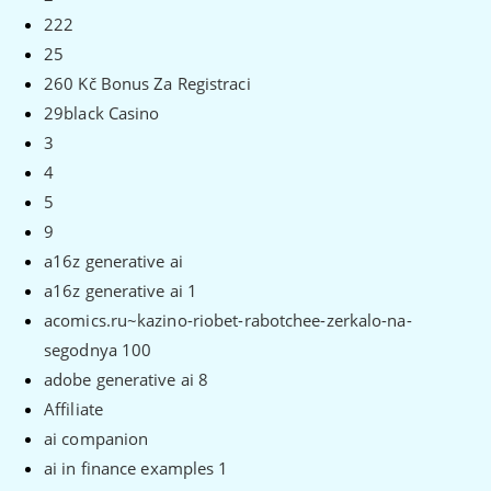
222
25
260 Kč Bonus Za Registraci
29black Casino
3
4
5
9
a16z generative ai
a16z generative ai 1
acomics.ru~kazino-riobet-rabotchee-zerkalo-na-
segodnya 100
adobe generative ai 8
Affiliate
ai companion
ai in finance examples 1