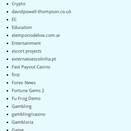
Crypto
davidpowell-thompson.co.uk
EC
Education
elemporiodelvw.com.ar
Entertainment
escort projects
externatoescolinha.pt
Fast Payout Casino
first
Forex News
Fortune Gems 2
Fu Frog Demo
Gambling
gambling/casino
Gambloria
Game