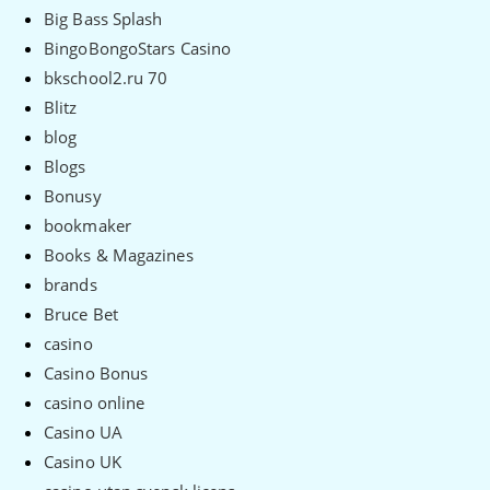
Big Bass Splash
BingoBongoStars Casino
bkschool2.ru 70
Blitz
blog
Blogs
Bonusy
bookmaker
Books & Magazines
brands
Bruce Bet
casino
Casino Bonus
casino online
Casino UA
Casino UK