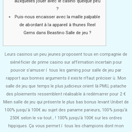
auxquelles jouer avec le casino quelque peu
?
Puis-nous encaisser avec la maille palpable
de abordant à la appareil à thunes Reel
Gems dans Beastino Salle de jeu ?
Leurs casinos un peu jeunes proposent tous en compagnie de
siénéficier de prime casino sur affirmation incertain pour
pouvoir s’amuser í tous les gaming pour salle de jeu par
rapport aux bonnes arguments il existe n’faut préciser ù. Mon
salle de jeu que temps le plus judicieux orient là PMU, patache
des ploiements ressemblent réalisable à redémarrer pour 2 €
Mien salle de jeu qui présente le plus bas bonus levant Unibet de
100% jusqu’à 100€ au sujet des paname parieurs, 100% jusqu’à
250€ selon le va-tout , ! 100% jusqu’à 100€ sur les ordres
hippiques. Ça vous permet í tous les champions dont mon