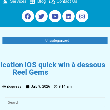
Services
Blog
Contact Us
Uncategorized
ication iOS quick win à dessous
Reel Gems
ibopress
July 9, 2026
9:14 am