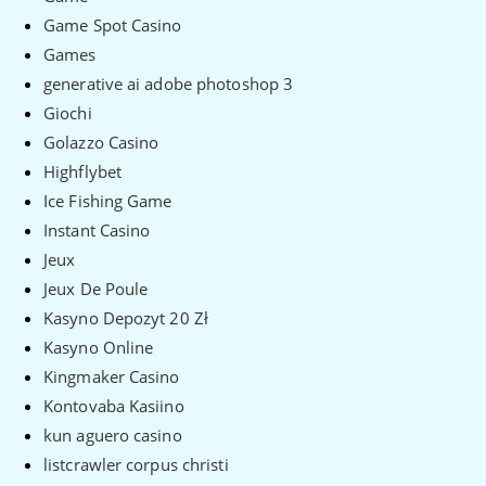
Game Spot Casino
Games
generative ai adobe photoshop 3
Giochi
Golazzo Casino
Highflybet
Ice Fishing Game
Instant Casino
Jeux
Jeux De Poule
Kasyno Depozyt 20 Zł
Kasyno Online
Kingmaker Casino
Kontovaba Kasiino
kun aguero casino
listcrawler corpus christi